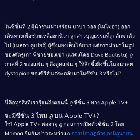
ในซีซั่นที่ 2 ผู้นำชนเผ่าเร่ร่อน บาบา วอส (โมโมอา) ออก
เดินทางเพื่อช่วยเหลือฮานิวา ลูกสาวบุญธรรมที่ถูกลักพาตัว
ไป (เนสตา คูเปอร์) ผู้ซึ่งมองเห็นได้ยาก แต่ดราม่ามาในรูป
ของศัตรูเก่า พี่ชายของเขา (แสดงโดย Dave Bautista)
ดู
ภาคที่ 2 ของแฟน ๆ ดึงดูดแฟน ๆ ให้ลึกซึ้งยิ่งขึ้นในอนาคต
dystopian ของซีรีส์ แต่จะกลับมาในซีซั่น 3 หรือไม่?
นี่คือทุกสิ่งที่เรารู้จนถึงตอนนี้
ดู
ซีซั่น 3 ทาง Apple TV+
จะมีซีซั่น 3 ไหม
ดู
บน Apple TV+?
ใช่! Apple TV+ ต่ออายุ
ดู
ก่อนการเปิดตัวซีซั่น 2 โดย
Momoa ยืนยันข่าวระหว่าง a
การปรากฏตัวของมิถุนายน