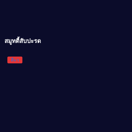
สมูทตี้สับปะรด
อื่น ๆ